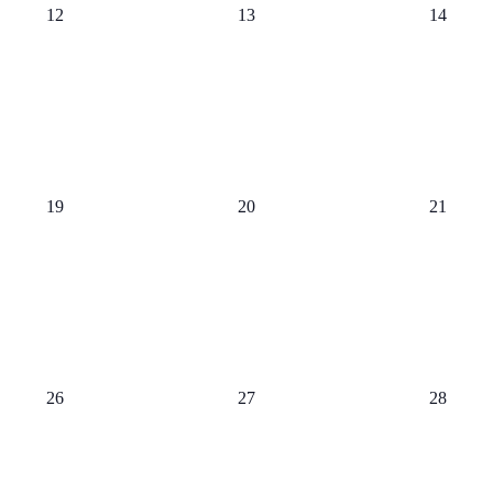
0 Veranstaltungen,
0 Veranstaltungen,
0 Veranst
12
13
14
0 Veranstaltungen,
0 Veranstaltungen,
0 Veranst
19
20
21
0 Veranstaltungen,
0 Veranstaltungen,
0 Veranst
26
27
28