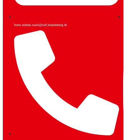
buero.andreas.noack@mdl.brandenburg.de
Facebook