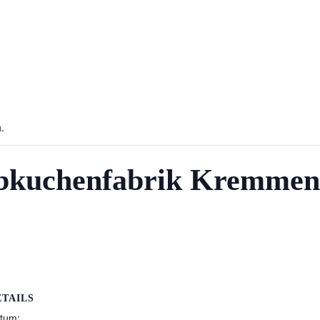
.
ebkuchenfabrik Kremmen
ETAILS
tum: