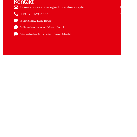
Kontakt
Sozial
buero.andreas.noack@mdl.brandenburg.de
Faceb
+49 176 42934227
Insta
Büroleitung: Dana Bosse
Wahlkreismitarbeiter: Marvin Jesiek
Studentischer Mitarbeiter: Daniel Mendel