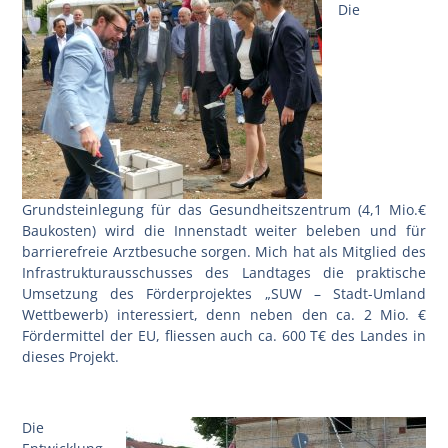
Die
Grundsteinlegung für das Gesundheitszentrum (4,1 Mio.€
Baukosten) wird die Innenstadt weiter beleben und für
barrierefreie Arztbesuche sorgen. Mich hat als Mitglied des
Infrastrukturausschusses des Landtages die praktische
Umsetzung des Förderprojektes „SUW – Stadt-Umland
Wettbewerb) interessiert, denn neben den ca. 2 Mio. €
Fördermittel der EU, fliessen auch ca. 600 T€ des Landes in
dieses Projekt.
Die