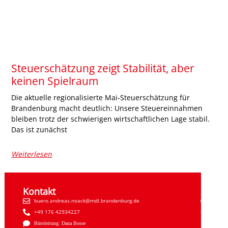
Steuerschätzung zeigt Stabilität, aber
keinen Spielraum
Die aktuelle regionalisierte Mai-Steuerschätzung für
Brandenburg macht deutlich: Unsere Steuereinnahmen
bleiben trotz der schwierigen wirtschaftlichen Lage stabil.
Das ist zunächst
Weiterlesen
Kontakt
Sozial
buero.andreas.noack@mdl.brandenburg.de
Faceb
+49 176 42934227
Insta
Büroleitung: Dana Bosse