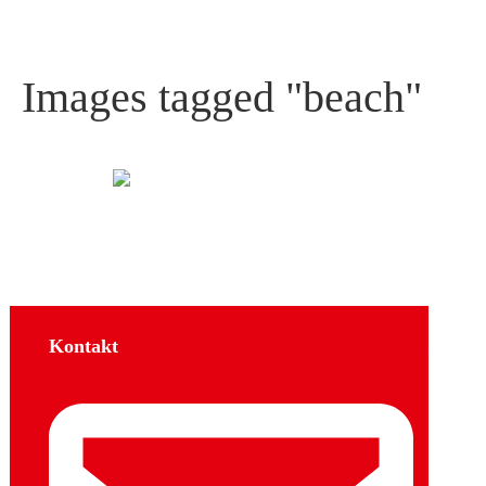
Images tagged "beach"
Kontakt
Sozial