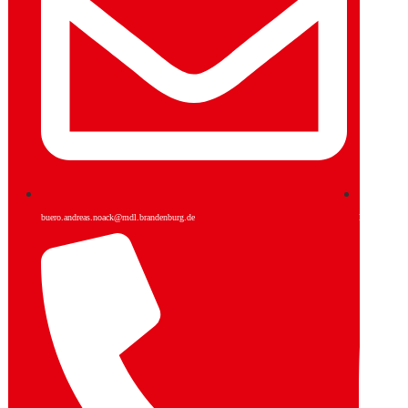
buero.andreas.noack@mdl.brandenburg.de
Facebook