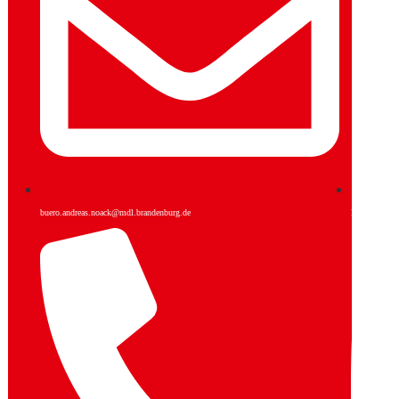
buero.andreas.noack@mdl.brandenburg.de
Facebook