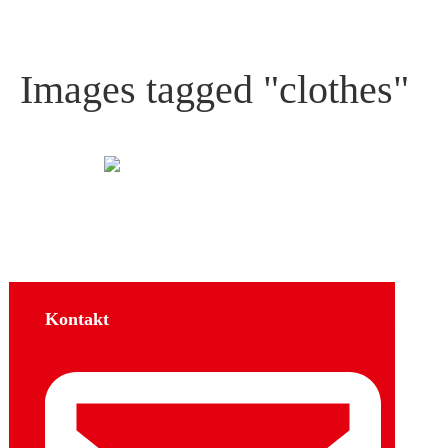
Images tagged "clothes"
Kontakt
Sozial