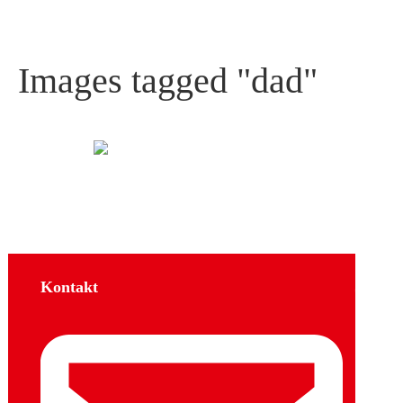
Images tagged "dad"
Kontakt
Sozial