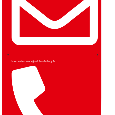
buero.andreas.noack@mdl.brandenburg.de
Facebook