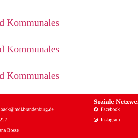
und Kommunales
und Kommunales
und Kommunales
Soziale Netzwe
.noack@mdl.brandenburg.de
Facebook
4227
Instagram
ana Bosse