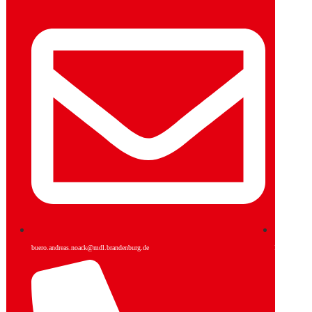
buero.andreas.noack@mdl.brandenburg.de
Facebook