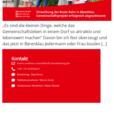
„Es sind die kleinen Dinge, welche das
Gemeinschaftsleben in einem Dorf so attraktiv und
lebenswert machen“ Davon bin ich fest überzeugt und
das jetzt in Bärenklau Jedermann oder Frau boulen […]
Kontakt
Sozial
buero.andreas.noack@mdl.brandenburg.de
Faceb
+49 176 42934227
Insta
Büroleitung: Dana Bosse
Wahlkreismitarbeiter: Marvin Jesiek
Studentischer Mitarbeiter: Daniel Mendel