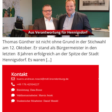
Thomas Günther ist nicht ohne Grund in der Stichwahl
am 12. Oktober. Er stand als Bürgermeister in den
letzten 8 Jahren erfolgreich an der Spitze der Stadt
Hennigsdorf. Es waren […]
Kontakt
Sozial
buero.andreas.noack@mdl.brandenburg.de
Faceb
+49 176 42934227
Insta
Büroleitung: Dana Bosse
Wahlkreismitarbeiter: Marvin Jesiek
Studentischer Mitarbeiter: Daniel Mendel