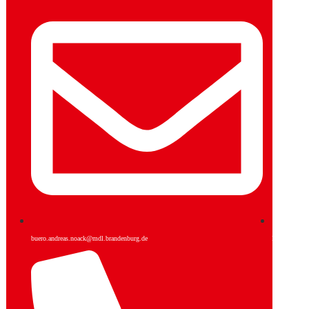
buero.andreas.noack@mdl.brandenburg.de
Facebook