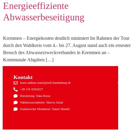
Energieeffiziente
Abwasserbeseitigung
Kremmen – Energiekosten deutlich minimiert Im Rahmen der Tour
durch den Wahlkreis vom 4.- bis 27. August stand auch ein erneuter
Besuch des Abwasserzweckverbandes in Kremmen an –
Kommunale Abgaben […]
Kontakt
Sozial
buero.andreas.noack@mdl.brandenburg.de
Facebo
+49 176 42934227
Instagr
Büroleitung: Dana Bosse
Wahlkreismitarbeiter: Marvin Jesiek
Studentischer Mitarbeiter: Daniel Mendel