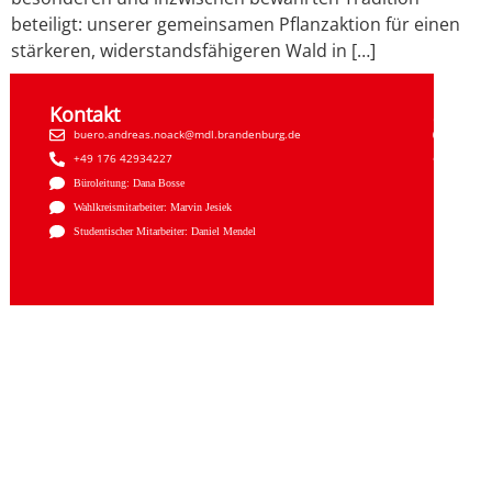
beteiligt: unserer gemeinsamen Pflanzaktion für einen
stärkeren, widerstandsfähigeren Wald in […]
Kontakt
Sozial
buero.andreas.noack@mdl.brandenburg.de
Faceb
+49 176 42934227
Insta
Büroleitung: Dana Bosse
Wahlkreismitarbeiter: Marvin Jesiek
Studentischer Mitarbeiter: Daniel Mendel