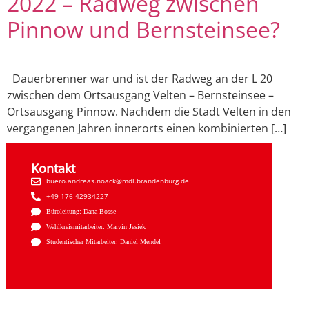
2022 – Radweg zwischen
Pinnow und Bernsteinsee?
Dauerbrenner war und ist der Radweg an der L 20
zwischen dem Ortsausgang Velten – Bernsteinsee –
Ortsausgang Pinnow. Nachdem die Stadt Velten in den
vergangenen Jahren innerorts einen kombinierten […]
Kontakt
Sozial
buero.andreas.noack@mdl.brandenburg.de
Faceb
+49 176 42934227
Insta
Büroleitung: Dana Bosse
Wahlkreismitarbeiter: Marvin Jesiek
Studentischer Mitarbeiter: Daniel Mendel