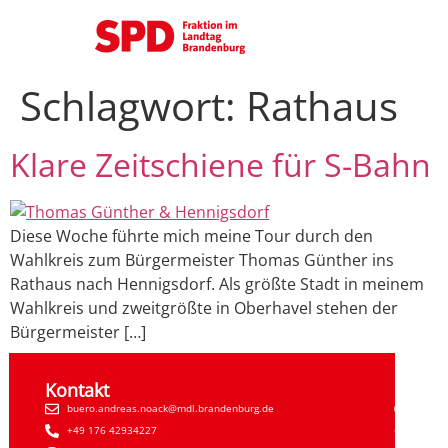
Schlagwort:
Rathaus
Klare Zeitschiene für S-Bahn
Diese Woche führte mich meine Tour durch den
Wahlkreis zum Bürgermeister Thomas Günther ins
Rathaus nach Hennigsdorf. Als größte Stadt in meinem
Wahlkreis und zweitgrößte in Oberhavel stehen der
Bürgermeister […]
Kontakt
Sozial
buero.andreas.noack@mdl.brandenburg.de
Faceb
+49 176 42934227
Insta