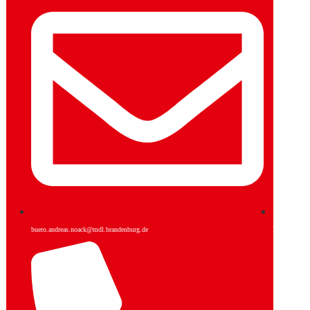
buero.andreas.noack@mdl.brandenburg.de
Facebook