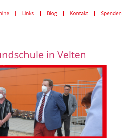
mine
Links
Blog
Kontakt
Spenden
ndschule in Velten