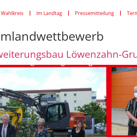
 Wahlkreis
Im Landtag
Pressemitteilung
Ter
umlandwettbewerb
rweiterungsbau Löwenzahn-Gru