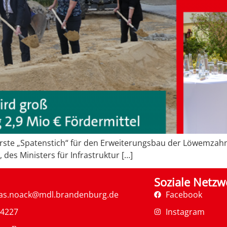
 erste „Spatenstich“ für den Erweiterungsbau der Löwemza
des Ministers für Infrastruktur […]
Soziale Netzw
as.noack@mdl.brandenburg.de
Facebook
34227
Instagram