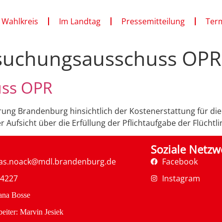
 Wahlkreis
Im Landtag
Pressemitteilung
Ter
suchungsausschuss OPR
uss OPR
ng Brandenburg hinsichtlich der Kostenerstattung für die
ufsicht über die Erfüllung der Pflichtaufgabe der Flüchtl
Soziale Netzw
as.noack@mdl.brandenburg.de
Facebook
34227
Instagram
ana Bosse
eiter: Marvin Jesiek