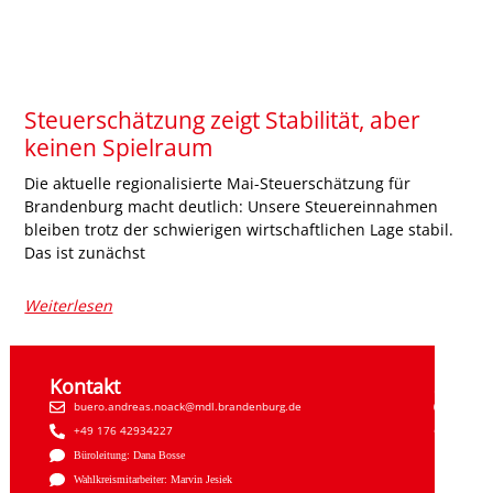
Steuerschätzung zeigt Stabilität, aber
keinen Spielraum
Die aktuelle regionalisierte Mai-Steuerschätzung für
Brandenburg macht deutlich: Unsere Steuereinnahmen
bleiben trotz der schwierigen wirtschaftlichen Lage stabil.
Das ist zunächst
Weiterlesen
Kontakt
Sozial
buero.andreas.noack@mdl.brandenburg.de
Faceb
+49 176 42934227
Insta
Büroleitung: Dana Bosse
Wahlkreismitarbeiter: Marvin Jesiek