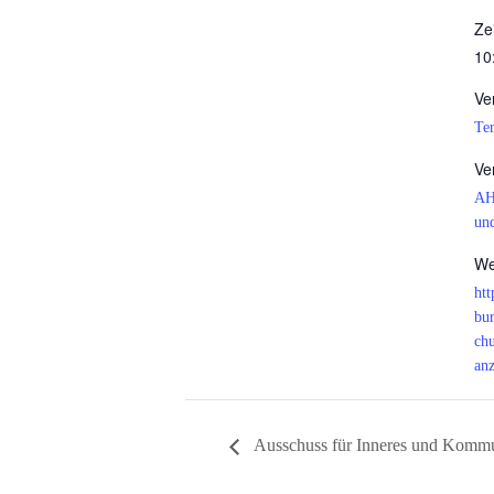
Zei
10
Ve
Te
Ve
A
un
We
htt
bur
ch
an
Ausschuss für Inneres und Komm