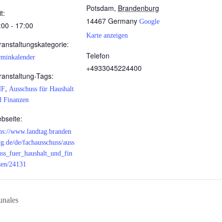
Potsdam
,
Brandenburg
t:
14467
Germany
Google
:00 - 17:00
Karte anzeigen
ranstaltungskategorie:
Telefon
rminkalender
+4933045224400
ranstaltung-Tags:
,
HF
Ausschuss für Haushalt
d Finanzen
bseite:
ps://www.landtag.branden
g.de/de/fachausschuss/auss
uss_fuer_haushalt_und_fin
zen/24131
unales