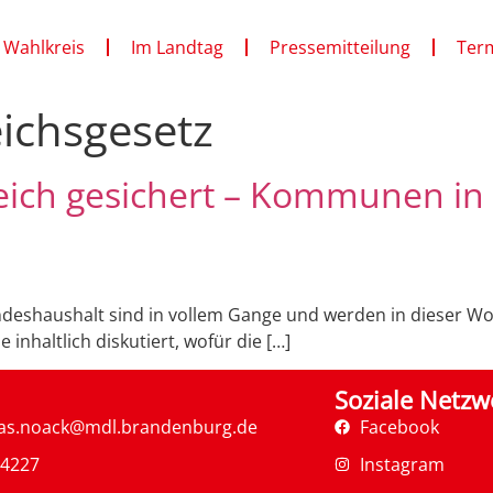
 Wahlkreis
Im Landtag
Pressemitteilung
Ter
ichsgesetz
leich gesichert – Kommunen i
shaushalt sind in vollem Gange und werden in dieser Woc
inhaltlich diskutiert, wofür die […]
Soziale Netzw
as.noack@mdl.brandenburg.de
Facebook
34227
Instagram