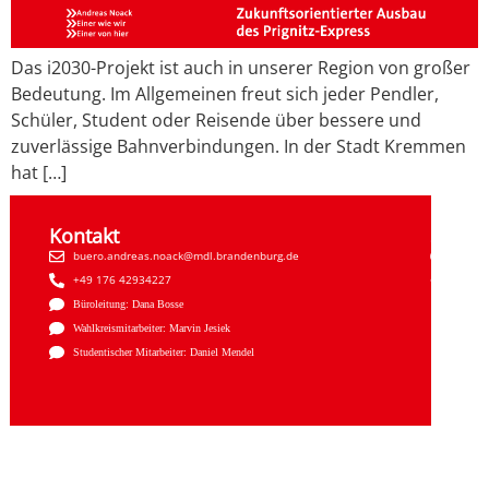
Das i2030-Projekt ist auch in unserer Region von großer
Bedeutung. Im Allgemeinen freut sich jeder Pendler,
Schüler, Student oder Reisende über bessere und
zuverlässige Bahnverbindungen. In der Stadt Kremmen
hat […]
Kontakt
Sozial
buero.andreas.noack@mdl.brandenburg.de
Faceb
+49 176 42934227
Insta
Büroleitung: Dana Bosse
Wahlkreismitarbeiter: Marvin Jesiek
Studentischer Mitarbeiter: Daniel Mendel