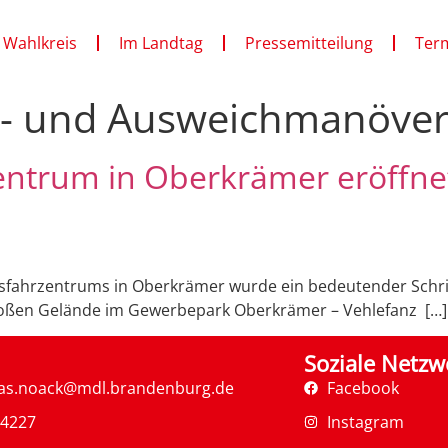
 Wahlkreis
Im Landtag
Pressemitteilung
Ter
- und Ausweichmanöve
ntrum in Oberkrämer eröffnet
sfahrzentrums in Oberkrämer wurde ein bedeutender Schrit
roßen Gelände im Gewerbepark Oberkrämer – Vehlefanz […]
Soziale Netzw
as.noack@mdl.brandenburg.de
Facebook
34227
Instagram