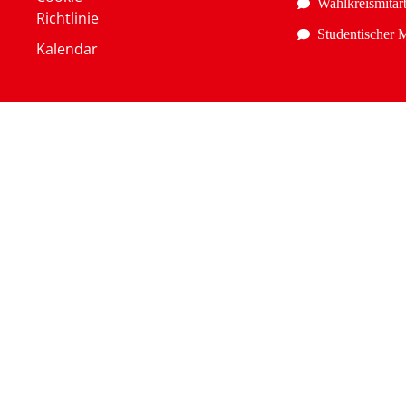
Wahlkreismitarb
Richtlinie
Studentischer M
Kalendar