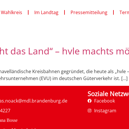
 Wahlkreis
Im Landtag
Pressemitteilung
Ter
t das Land“ – hvle machts mö
thavelländische Kreisbahnen gegründet, die heute als „hvle 
ehrsunternehmen (EVU) im deutschen Güterverkehr ist. […]
Soziale Netzw
as.noack@mdl.brandenburg.de
Facebook
34227
Instagram
ana Bosse