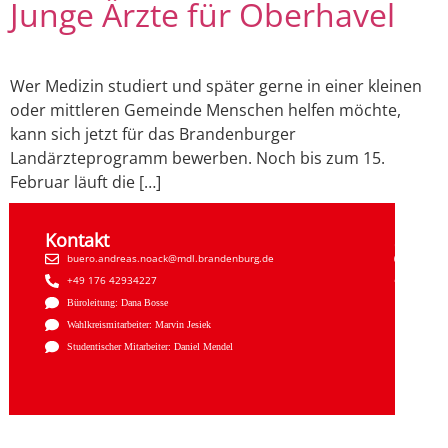
Junge Ärzte für Oberhavel
Wer Medizin studiert und später gerne in einer kleinen
oder mittleren Gemeinde Menschen helfen möchte,
kann sich jetzt für das Brandenburger
Landärzteprogramm bewerben. Noch bis zum 15.
Februar läuft die […]
Kontakt
Sozial
buero.andreas.noack@mdl.brandenburg.de
Faceb
+49 176 42934227
Insta
Büroleitung: Dana Bosse
Wahlkreismitarbeiter: Marvin Jesiek
Studentischer Mitarbeiter: Daniel Mendel