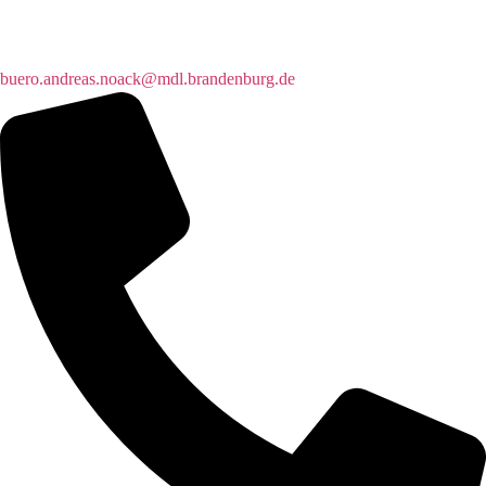
buero.andreas.noack@mdl.brandenburg.de