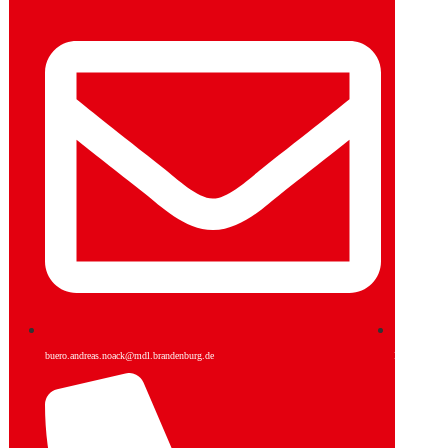
buero.andreas.noack@mdl.brandenburg.de
Facebook