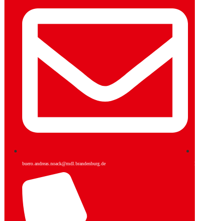
buero.andreas.noack@mdl.brandenburg.de
Facebook