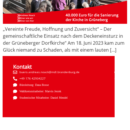
„Vereinte Freude, Hoffnung und Zuversicht“ – Der
gemeinschaftliche Einsatz nach dem Deckeneinsturz in
der Grüneberger Dorfkirche“ Am 18. Juni 2023 kam zum
Glück niemand zu Schaden, als mit einem lauten […]
Kontakt
Sozial
buero.andreas.noack@mdl.brandenburg.de
Faceb
+49 176 42934227
Insta
Büroleitung: Dana Bosse
Wahlkreismitarbeiter: Marvin Jesiek
Studentischer Mitarbeiter: Daniel Mendel