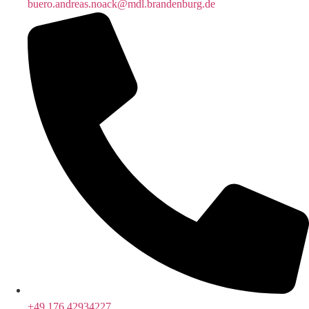
buero.andreas.noack@mdl.brandenburg.de
+49 176 42934227