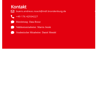
Kontakt
Sozial
buero.andreas.noack@mdl.brandenburg.de
Faceb
+49 176 42934227
Insta
Büroleitung: Dana Bosse
Wahlkreismitarbeiter: Marvin Jesiek
Studentischer Mitarbeiter: Daniel Mendel