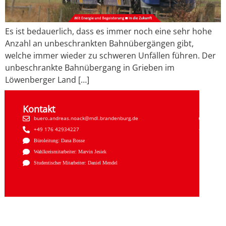
Es ist bedauerlich, dass es immer noch eine sehr hohe
Anzahl an unbeschrankten Bahnübergängen gibt,
welche immer wieder zu schweren Unfällen führen. Der
unbeschrankte Bahnübergang in Grieben im
Löwenberger Land […]
Kontakt
Sozial
buero.andreas.noack@mdl.brandenburg.de
Faceb
+49 176 42934227
Insta
Büroleitung: Dana Bosse
Wahlkreismitarbeiter: Marvin Jesiek
Studentischer Mitarbeiter: Daniel Mendel