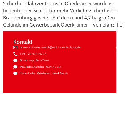
Sicherheitsfahrzentrums in Oberkrämer wurde ein
bedeutender Schritt für mehr Verkehrssicherheit in
Brandenburg gesetzt. Auf dem rund 4,7 ha großen
Gelände im Gewerbepark Oberkrämer – Vehlefanz […]
Kontakt
Sozial
buero.andreas.noack@mdl.brandenburg.de
Faceb
+49 176 42934227
Insta
Büroleitung: Dana Bosse
Wahlkreismitarbeiter: Marvin Jesiek
Studentischer Mitarbeiter: Daniel Mendel