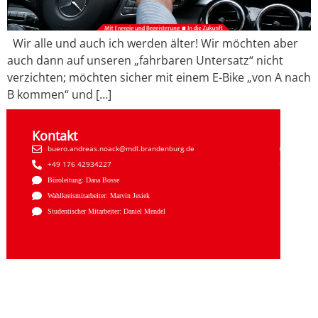
Wir alle und auch ich werden älter! Wir möchten aber
auch dann auf unseren „fahrbaren Untersatz“ nicht
verzichten; möchten sicher mit einem E-Bike „von A nach
B kommen“ und […]
Kontakt
Sozial
buero.andreas.noack@mdl.brandenburg.de
Faceb
+49 176 42934227
Insta
Büroleitung: Dana Bosse
Wahlkreismitarbeiter: Marvin Jesiek
Studentischer Mitarbeiter: Daniel Mendel