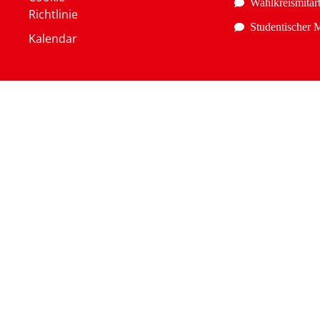
Wahlkreismitarb
Richtlinie
Studentischer M
Kalendar