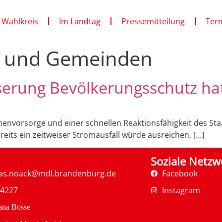
 Wahlkreis
Im Landtag
Pressemitteilung
Ter
e und Gemeinden
rung Bevölkerungsschutz hat 
nvorsorge und einer schnellen Reaktionsfähigkeit des Sta
reits ein zeitweiser Stromausfall würde ausreichen, […]
Soziale Netzw
as.noack@mdl.brandenburg.de
Facebook
34227
Instagram
ana Bosse