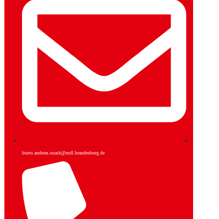
buero.andreas.noack@mdl.brandenburg.de
Facebook