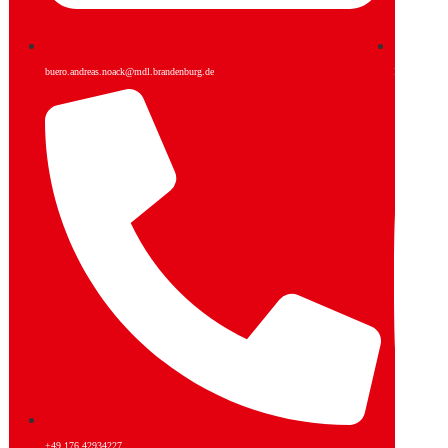
buero.andreas.noack@mdl.brandenburg.de
Facebook
+49 176 42934227