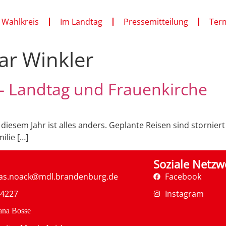
 Wahlkreis
Im Landtag
Pressemitteilung
Ter
ar Winkler
– Landtag und Frauenkirche
 diesem Jahr ist alles anders. Geplante Reisen sind stornier
lie […]
Soziale Netzw
as.noack@mdl.brandenburg.de
Facebook
34227
Instagram
ana Bosse