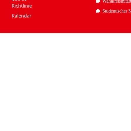
Wahlkreismitarb
Richtlinie
Studentischer M
Kalendar