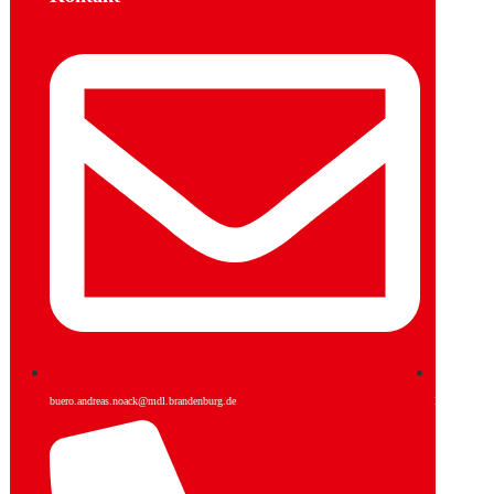
buero.andreas.noack@mdl.brandenburg.de
Facebook