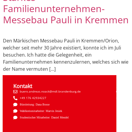
Familienunternehmen-
Messebau Pauli in Kremmen
Den Märkischen Messebau Pauli in Kremmen/Orion,
welcher seit mehr 30 Jahre existiert, konnte ich im Juli
besuchen. Ich hatte die Gelegenheit, ein
Familienunternehmen kennenzulernen, welches sich wie
der Name vermuten […]
Kontakt
Sozial
buero.andreas.noack@mdl.brandenburg.de
Faceb
+49 176 42934227
Insta
Büroleitung: Dana Bosse
Wahlkreismitarbeiter: Marvin Jesiek
Studentischer Mitarbeiter: Daniel Mendel