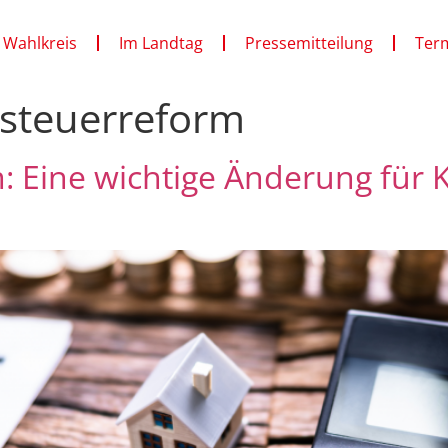
 Wahlkreis
Im Landtag
Pressemitteilung
Ter
steuerreform
m: Eine wichtige Änderung fü