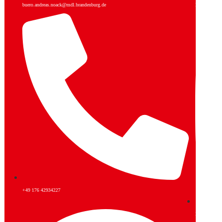
buero.andreas.noack@mdl.brandenburg.de
Facebook
+49 176 42934227
Instagram