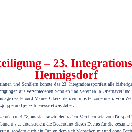
iligung – 23. Integrations
Hennigsdorf
erinnen und Schülern konnte das
23. Integrationssportfest
alle bisherig
htigungen aus verschiedenen Schulen und Vereinen in
Oberhavel
und 
ortanlage des Eduard-Maurer Oberstufenzentrums teilzunehmen. Vom We
gruppe und jedes Interesse etwas dabei.
schulen und Gymnasien sowie den vielen Vereinen wie zum Beispiel
tbund
u.v.a. unterstreicht die Bedeutung dieses Events für die gesamt
ätigung, sondern auch ein Ort, an dem sich Menschen mit und ohne Bee