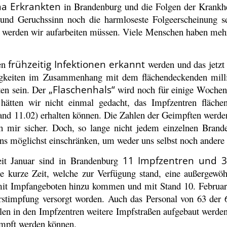
na Erkrankten
in Brandenburg und die Folgen der Krankhe
 und Geruchssinn noch die harmloseste Folgeerscheinung 
werden wir aufarbeiten müssen. Viele Menschen haben mehr
.
ten
frühzeitig Infektionen erkannt
werden und das jetzt
rigkeiten im Zusammenhang mit dem flächendeckenden mill
ten sein. Der
„Flaschenhals“
wird noch für einige Wochen 
tten wir nicht einmal gedacht, das Impfzentren flächen
and 11.02) erhalten können. Die Zahlen der Geimpften werd
h mir sicher.
Doch, so lange nicht jedem einzelnen Brande
ns möglichst einschränken, um weder uns selbst noch andere 
eit Januar sind in Brandenburg
11 Impfzentren und 
se kurze Zeit, welche zur Verfügung stand, eine außergewöh
mit Impfangeboten hinzu kommen und mit Stand 10. Februa
stimpfung versorgt worden. Auch das Personal von 63 der 
llen in den Impfzentren weitere Impfstraßen aufgebaut werd
impft werden können.