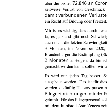
über die bisher
72.846 an Coro
zeitweise Verlust von Geschmack
damit verbundenen Verluste
ein Recht auf Bildung oder Freizeit
Mir ist es wichtig, dass durch Tes
Ja, es gab und gibt noch Schwie
auch nicht die letzten Schwierigkei
3 Monaten, im November 2020, hä
Brandenburger die Erstimpfung (St
2 Monaten
ansteigen, da bin ic
gemacht werden kann, sollten wir u
Es wird nun jeden Tag besser. S
ausgebaut worden. Das ist für die
werden zukünftig Hausarztpraxen 
Pflegeeinrichtungen
mit der Er
geimpft. Für das Pflegepersonal so
mit dem Impfstoff AstraZeneca ge