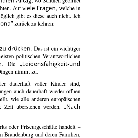
alen Alltag
, wo Schulen geöffnet
chten. Auf
viele Fragen
, welche in
lich gibt es diese auch nicht. Ich
rona“
zurück zu kehren:
zu drücken
. Das ist ein wichtiger
isten politischen Verantwortlichen
rn. Die
„Leidensfähigkeit-und
 Dingen nimmt zu.
r dauerhaft voller Kinder sind,
ungen auch dauerhaft wieder öffnen
ellt, wie alle anderen europäischen
ge Zeit überstehen werden.
„Nach
ks oder Friseurgeschäfte handelt –
n Brandenburg und deren Familien,