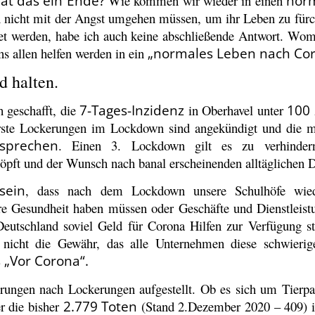
t das ein Ende?
Wie kommen wir wieder in einen
norm
n nicht mit der Angst umgehen müssen, um ihr Leben zu für
et werden, habe ich auch keine abschließende Antwort. Womög
s allen helfen werden in ein
„normales Leben nach Co
d halten.
 geschafft, die
7-Tages-Inzidenz
in Oberhavel unter
100 
 Erste Lockerungen im Lockdown sind angekündigt und die me
sprechen
. Einen 3. Lockdown gilt es zu verhinde
höpft und der Wunsch nach banal erscheinenden alltäglichen
sein
, dass nach dem Lockdown unsere Schulhöfe wiede
e Gesundheit haben müssen oder Geschäfte und Dienstleist
 Deutschland soviel Geld für Corona Hilfen zur Verfügung st
 nicht die Gewähr, das alle Unternehmen diese schwieri
 „Vor Corona“.
ungen nach Lockerungen aufgestellt. Ob es sich um Tierpar
er die bisher
2.779 Toten
(Stand 2.Dezember 2020 – 409) i