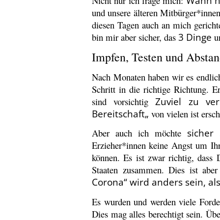
Nicht nur ich frage mich:
Wann ha
und unsere älteren Mitbürger*inne
diesen Tagen auch an mich gericht
bin mir aber sicher, das
3 Dinge
un
Impfen, Testen und Abstan
Nach Monaten haben wir es endlich
Schritt in die richtige Richtung.
sind vorsichtig
Zuviel
zu ver
Bereitschaft
„
von vielen ist ersc
Aber auch ich möchte
sicher 
Erzieher*innen keine Angst um Ihr
können.
Es ist zwar richtig, dass
Staaten zusammen. Dies ist aber
Corona“ wird anders sein, als
Es wurden und werden viele Forder
Dies mag alles berechtigt sein. Üb