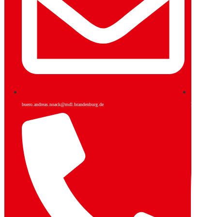
buero.andreas.noack@mdl.brandenburg.de
Facebook