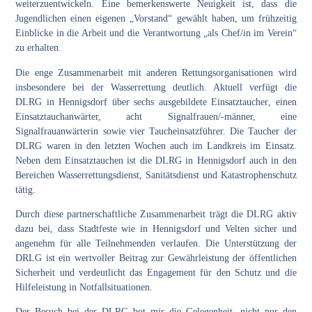
weiterzuentwickeln. Eine bemerkenswerte Neuigkeit ist, dass die
Jugendlichen einen eigenen „Vorstand“ gewählt haben, um frühzeitig
Einblicke in die Arbeit und die Verantwortung „als Chef/in im Verein“
zu erhalten.
Die enge Zusammenarbeit mit anderen
Rettungsorganisationen
wird
insbesondere bei der Wasserrettung deutlich. Aktuell verfügt die
DLRG
in Hennigsdorf über sechs ausgebildete
Einsatztaucher
, einen
Einsatztauchanwärter, acht Signalfrauen/-männer, eine
Signalfrauanwärterin sowie vier Taucheinsatzführer. Die Taucher der
DLRG waren in den letzten Wochen auch im Landkreis im Einsatz.
Neben dem Einsatztauchen ist die DLRG in Hennigsdorf auch in den
Bereichen
Wasserrettungsdienst
,
Sanitätsdienst
und
Katastrophenschutz
tätig.
Durch diese partnerschaftliche Zusammenarbeit trägt die DLRG aktiv
dazu bei, dass Stadtfeste wie in Hennigsdorf und Velten sicher und
angenehm für alle Teilnehmenden verlaufen. Die Unterstützung der
DRLG
ist ein wertvoller Beitrag zur Gewährleistung der öffentlichen
Sicherheit und verdeutlicht das Engagement für den Schutz und die
Hilfeleistung in Notfallsituationen.
Der Besuch bei der DLRG bot mir die Gelegenheit, nicht nur den